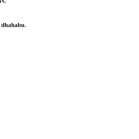
 WC
a dhahabu.