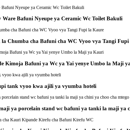
y Ware Bafuni Nyeupe ya Ceramic Wc Toilet Bakuli
ji la Chumba cha Bafuni cha WC Vyoo vya Tangi Fupi
e Kimoja Bafuni ya Wc ya Yai yenye Umbo la Maji y
upi tank vyoo kwa ajili ya vyumba hoteli
i ya porcelain stand wc bafuni ya tanki la maji ya c