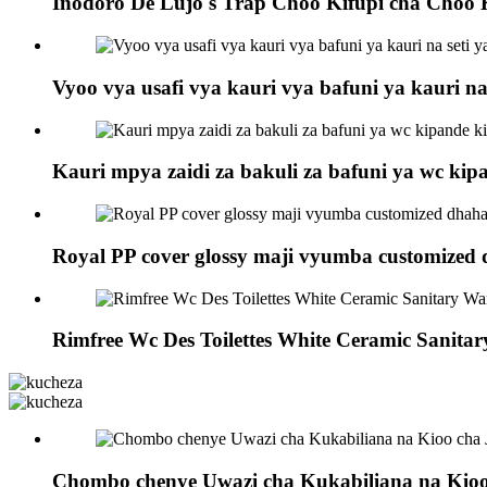
Inodoro De Lujo's Trap Choo Kifupi cha Choo 
Vyoo vya usafi vya kauri vya bafuni ya kauri n
Kauri mpya zaidi za bakuli za bafuni ya wc kip
Royal PP cover glossy maji vyumba customized
Rimfree Wc Des Toilettes White Ceramic Sanita
Chombo chenye Uwazi cha Kukabiliana na Kioo