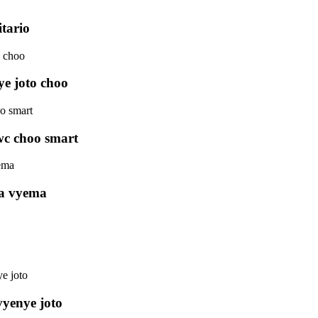
tario
ye joto choo
wc choo smart
ma vyema
vyenye joto