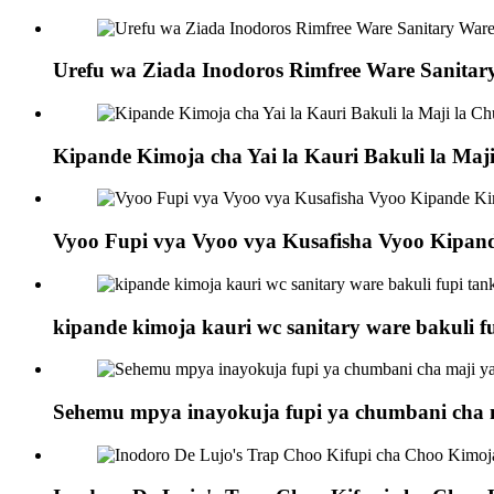
Urefu wa Ziada Inodoros Rimfree Ware Sanitar
Kipande Kimoja cha Yai la Kauri Bakuli la Ma
Vyoo Fupi vya Vyoo vya Kusafisha Vyoo Kipand
kipande kimoja kauri wc sanitary ware bakuli f
Sehemu mpya inayokuja fupi ya chumbani cha maj