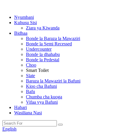
Nyumbani
Kuhusu Sisi
Ziara ya Kiwanda
Bidhaa
Bonde la Baraza la Mawaziri
Bonde la Semi Recessed
Undercounter
Bonde la dhahabu
Bonde la Pedestal
Choo
Smart Toilet
Slate
Baraza la Mawaziri la Bafuni
Kioo cha Bafuni
Bafu
Chumba cha kuoga
Vifaa vya Bafuni
Habari
Wasiliana Nasi
English