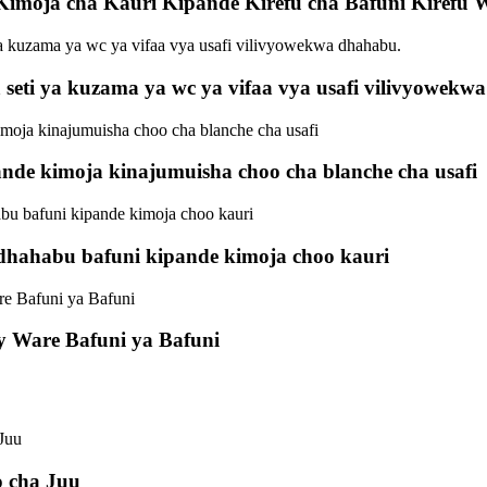
Kimoja cha Kauri Kipande Kirefu cha Bafuni Kirefu
a seti ya kuzama ya wc ya vifaa vya usafi vilivyowekw
ande kimoja kinajumuisha choo cha blanche cha usafi
 dhahabu bafuni kipande kimoja choo kauri
ry Ware Bafuni ya Bafuni
 cha Juu